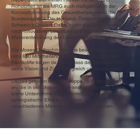
Rohstoffen ist die MRG auch maßgeblich in der
Konzeptionierung des Gesundheitssystems der
Bundesrepublik Deutschland, Österreich und der
Schweiz involviert. Dabei strebt das Unternehmen
nach innovativen Lösungen und trägt aktiv zur
Weiterentwicklung des Gesundheitswesens bei.
Die Moses Rothschild Gruppe beschäftigt weltweit
rund 650 Mitarbeitende. Diese hochqualifizierten
Fachkräfte tragen dazu bei, dass das Unternehmen
seine Vision und Ziele erfolgreich umsetzen kann.
Derzeit gehören der MR-Gruppe 86 Unternehmen
an, die in verschiedenen Branchen tätig sind. Diese
breite Unternehmensbasis ermöglicht es uns
synergistische Effekte zu nutzen und in
verschiedenen Märkten erfolgreich zu agieren.