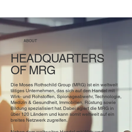
ABOUT
HEADQUARTERS
OF MRG
Die Moses Rothschild Group (MRG) ist ein weltweit
tätiges Unternehmen, das sich auf den Handel mit
Wirk- und Rohstoffen, Spionageabwehr, Technologie,
Medizin & Gesundheit, Immobilien, Rüstung sowie
Bildung spezialisiert hat. Dabei agiert die MRG in
über 120 Ländern und kann somit weltweit auf ein
breites Netzwerk zugreifen.
Neben dem weltweiten Handel mit Wirk- und